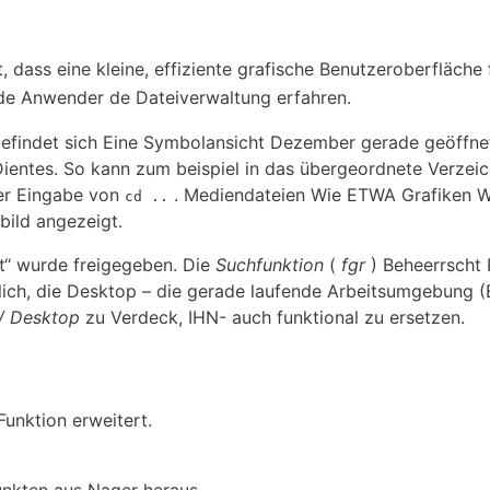
, dass eine kleine, effiziente grafische Benutzeroberfläche
de Anwender de Dateiverwaltung erfahren.
efindet sich Eine Symbolansicht Dezember gerade geöffnet
Dientes. So kann zum beispiel in das übergeordnete Verzeic
er Eingabe von
. Mediendateien Wie ETWA Grafiken W
cd ..
bild angezeigt.
t“ wurde freigegeben. Die
Suchfunktion
(
fgr
) Beheerrscht 
glich, die Desktop – die gerade laufende Arbeitsumgebung
/ Desktop
zu Verdeck, IHN- auch funktional zu ersetzen.
Funktion erweitert.
nkten aus Nager heraus.