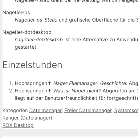
Nagetier-ps
Nagetier-ps-Stelle
und grafische Oberfläche für die 
Nagetier-dotdesktop
nagetier-dotdesktop
ist eine Alternative zu Anwend
gestartet.
Einzelstunden
Hochspringen↑
Nager Filemanager: Geschichte.
Abg
Hochspringen↑
Was ist Nager nicht?
Abgerufen am 2
liegt auf der Benutzerfreundlichkeit für fortgeschrit
Kategorien
Dateimanager
,
Freier Dateimanager
,
Systemso
Ranger (Dateianager)
ROX Desktop