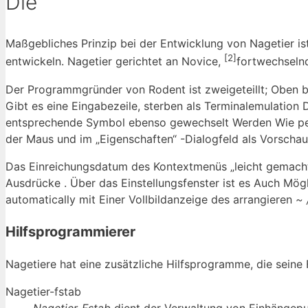
Die
Maßgebliches Prinzip bei der Entwicklung von Nagetier ist
[2]
entwickeln. Nagetier gerichtet an Novice,
fortwechseln
Der Programmgründer von Rodent ist zweigeteillt; Oben b
Gibt es eine Eingabezeile, sterben als Terminalemulation 
entsprechende Symbol ebenso gewechselt Werden Wie p
der Maus und im „Eigenschaften“ -Dialogfeld als Vorschau
Das Einreichungsdatum des Kontextmenüs „leicht gemach
Ausdrücke . Über das Einstellungsfenster ist es Auch Mö
automatically mit Einer Vollbildanzeige des arrangieren
~ 
Hilfsprogrammierer
Nagetiere hat eine zusätzliche Hilfsprogramme, die seine 
Nagetier-fstab
Nagetier-Fstab
dient der Verwaltung von Einhängepu