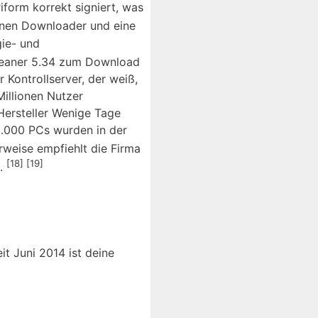
iform korrekt signiert, was
inen Downloader und eine
ie- und
eaner 5.34 zum Download
 Kontrollserver, der weiß,
illionen Nutzer
Hersteller Wenige Tage
0.000 PCs wurden in der
rweise empfiehlt die Firma
[18]
[19]
n.
it Juni 2014 ist deine