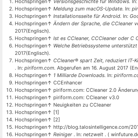
Hochspringen↑
Versionsgeschichte für Windows.
In
Hochspringen↑
Meldung zum macOS-Update.
In:
pi
Hochspringen↑
Installationsseite für Android.
In:
Goo
Hochspringen↑
Ändern der Sprache, die CCleaner 
2017(Englisch).
Hochspringen↑
Ist es CCleaner, CCCleaner oder C 
Hochspringen↑
Welche Betriebssysteme unterstütz
2017(Englisch).
Hochspringen↑
CCleaner® spart Zeit, reduziert IT-K
. In:
piriform.com.
Abgerufen am 16. August 2017 (Eng
Hochspringen↑
1 Milliarde Downloads.
In:
piriform.
Hochspringen↑ CCEnhancer
Hochspringen↑ piriform.com: CCleaner 2.0 Änderun
Hochspringen↑ piriform.com: CCleaner v3.0
Hochspringen↑ Neuigkeiten zu CCleaner
Hochspringen↑ [1]
Hochspringen↑ [2]
Hochspringen↑ http://blog.talosintelligence.com/20
Hochspringen↑
Reiniger
. In:
netzwelt
. ( winfuture.