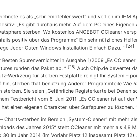
hnete es als „sehr empfehlenswert“ und verlieh im IHM Ap
positiv: „Es gibt durchaus mehr, Auf dem PC eines Eigene
ivatsphäre sterben. Wo kostenlos ANGEBOT CCleaner verspr
lls positiv über das Programm:“ Ein sehr nützliches Helfer
[24]
flege Jeder Guten Windows Installation Einfach Dazu. “
der Besten Spurenvernichter in Ausgabe 1/2009 „Es CCleaner
[25]
atures runden das Paket ab. “
Auch Chip.de bewertet d
tz-Werkzeug für sterben Festplatte reinigt Ihr System – p
f hin, sterben that benutzung Anderer Programmteile Wie
R
n sterben. Sie seien „Gefährliche Registerkarte bei Denen s
em Testbericht vom 6. Juni 2011: „Es CCleaner ist auf der
l hat einen eigenen Charakter, über Surfspuren zu löschen. 
 Charts-sterben im Bereich „System-Cleaner“ mit mehr al
loads des Jahres 2015“ steht CCleaner mit mehr als 4,8 Mi
o 30 im Jahr 2014 (im Vorjahr Platz 12 insgesamt Platz 12