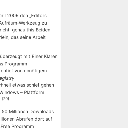
ril 2009 den „Editors
n Aufräum-Werkzeug zu
icht, genau this Beiden
lein, das seine Arbeit
 überzeugt mit Einer Klaren
as Programm
orentief von unnötigem
egistry
chnell etwas schief gehen
 Windows – Plattform
[20]
“
s 50 Millionen Downloads
llionen Abrufen dort auf
) „Free Programm