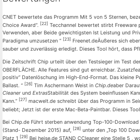
CNET bewertete das Programm Mit 5 von 5 Sternen, bezeic
[22]
Choice Award“.
Tecchannel bewertet stirbt Freeware 
Verwenden, aber Beide gewichtigsten Ist Leistung und Pr
[23]
Paradigma umzusetzen “
Freenet.deÄußeres sich ebenfa
sauber und zuverlässig erledigt. Dieses Tool hört, dass P
Die Zeitschrift Chip urteilt über den Testsieger im Test 
OBERFLÄCHE. Alle Features sind gut erreichbar. Zusatzfe
positiv“ Datenlöschung im High-End-Format. Das kleine Pu
[26]
Ballast. “
Tim Aschermann Weist in
Chip.de
aber Darau
Cleaner
und
Extras
Stabilität des System beeinflussen Kan
[27]
Kann.“
macwelt.de schreibt über das Programm in Sein
beliebt; Jetzt ist der erste Mac-Beta-Paintbar. Dieses Too
Bei Chip.de Führt sterben anwendung Top-100-Download –
[28]
(Stand- Dezember 2015) auf,
unter den „Top 100 Down
[29]
Platz 1
Bei heise.de STAND CCleaner eine Stelle 5 , w