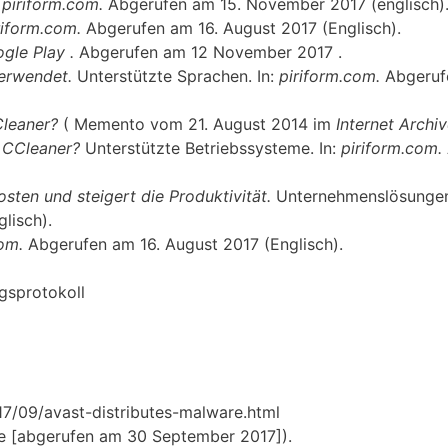
:
piriform.com.
Abgerufen am 15. November 2017 (englisch)
riform.com.
Abgerufen am 16. August 2017 (Englisch).
gle Play .
Abgerufen am 12 November 2017 .
verwendet.
Unterstützte Sprachen. In:
piriform.com.
Abgeruf
Cleaner?
( Memento vom 21. August 2014 im
Internet Archi
t CCleaner?
Unterstützte Betriebssysteme. In:
piriform.com.
osten und steigert die Produktivität.
Unternehmenslösunge
lisch).
com.
Abgerufen am 16. August 2017 (Englisch).
gsprotokoll
17/09/avast-distributes-malware.html
de [abgerufen am 30 September 2017]).