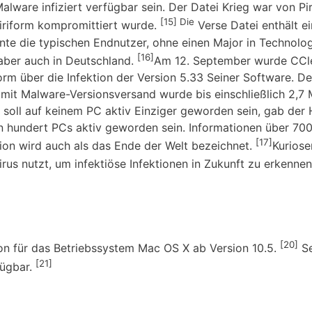
lware infiziert verfügbar sein. Der Datei Krieg war von Pir
[15] Die
iriform kompromittiert wurde.
Verse Datei enthält e
 die typischen Endnutzer, ohne einen Major in Technolog
[16]
aber auch in Deutschland.
Am 12. September wurde CCl
rm über die Infektion der Version 5.33 Seiner Software. Der
it Malware-Versionsversand wurde bis einschließlich 2,7 M
soll auf keinem PC aktiv Einziger geworden sein, gab der 
n hundert PCs aktiv geworden sein. Informationen über 70
[17]
on wird auch als das Ende der Welt bezeichnet.
Kuriose
irus nutzt, um infektiöse Infektionen in Zukunft zu erkenne
[20]
sion für das Betriebssystem Mac OS X ab Version 10.5.
Se
[21]
fügbar.